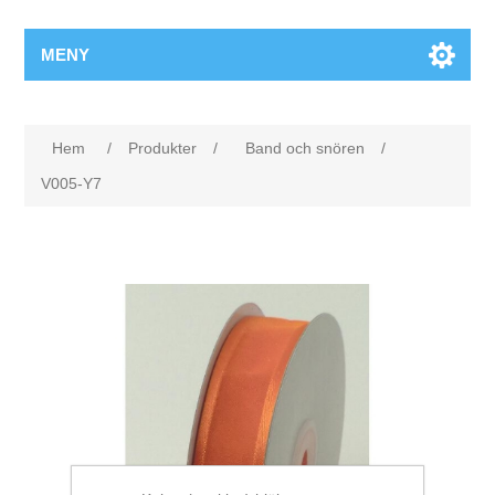
MENY
Hem
/
Produkter
/
Band och snören
/
V005-Y7