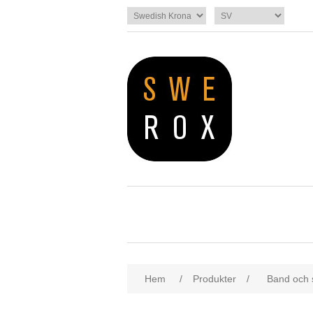
Hem
/
Produkter
/
Band och 