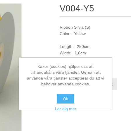
V004-Y5
Ribbon Silvia (S)
Color: Yellow
Length: 250cm
Width: 1,6cm
Artikelnr:
V004-Y5
Kakor (cookies) hjälper oss att
tillhandahålla våra tjänster. Genom att
använda våra tjänster accepterar du att vi
behöver använda cookies.
Jämför denna produkt
Ok
Lär dig mer