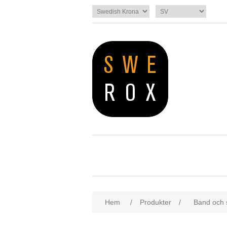
Hem
/
Produkter
/
Band och 