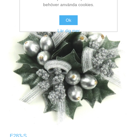
behöver använda cookies.
Ok
Lär dig mer
E283-S