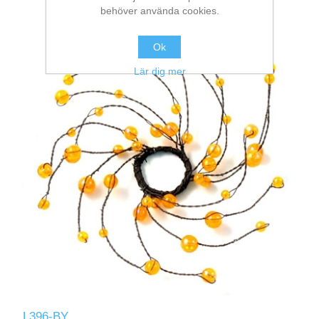
behöver använda cookies.
Ok
Lär dig mer
L396-BY