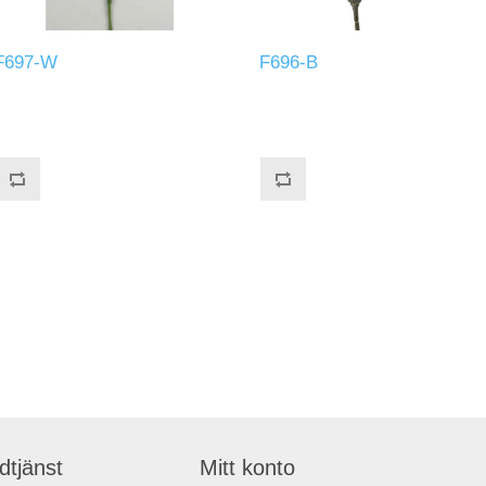
F697-W
F696-B
dtjänst
Mitt konto