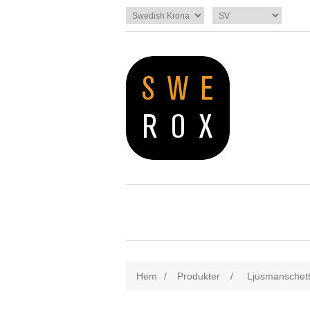
Hem
/
Produkter
/
Ljusmanschett