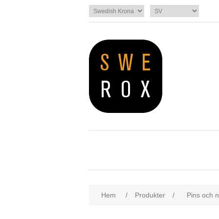
Hem
/
Produkter
/
Pins och n