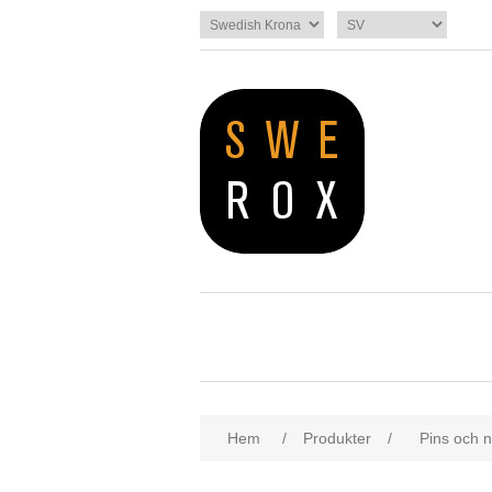
Hem
/
Produkter
/
Pins och n