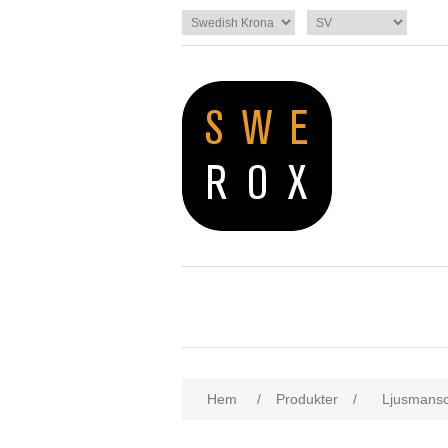
Hem
/
Produkter
/
Ljusmansc