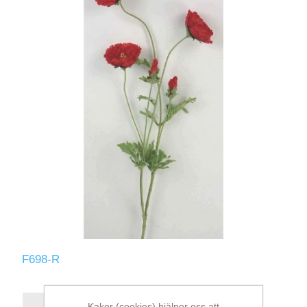
F698-R
Kakor (cookies) hjälper oss att