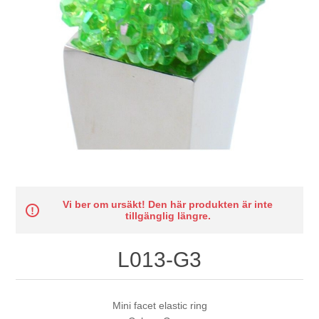
Vi ber om ursäkt! Den här produkten är inte
tillgänglig längre.
L013-G3
Mini facet elastic ring