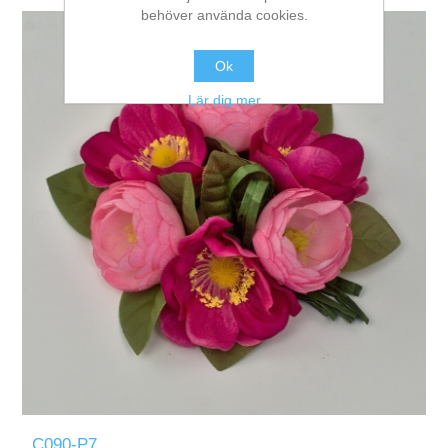
behöver använda cookies.
Ok
Lär dig mer
C090-P7