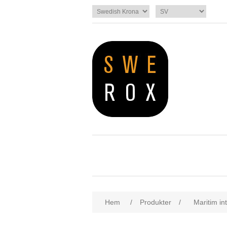
Hem
/
Produkter
/
Maritim int