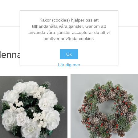
Kakor (cookies) hjälper oss att
tillhandahålla våra tjänster. Genom att
använda våra tjänster accepterar du att vi
behöver använda cookies.
denna köpte också
Ok
Lär dig mer