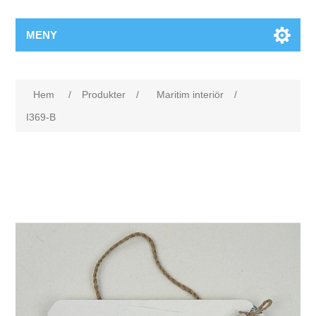
MENY
Hem
/
Produkter
/
Maritim interiör
/
I369-B