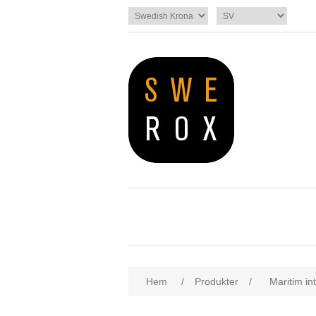
Hem
/
Produkter
/
Maritim int