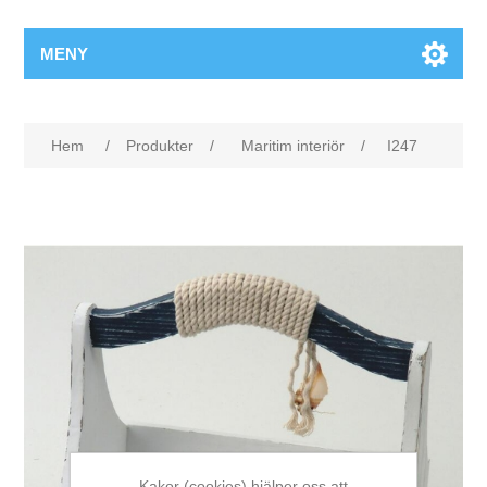
MENY
Hem
/
Produkter
/
Maritim interiör
/
I247
Kakor (cookies) hjälper oss att