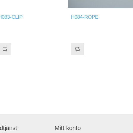
H083-CLIP
H084-ROPE
dtjänst
Mitt konto