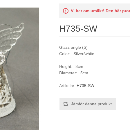
Vi ber om ursäkt! Den här prod
H735-SW
Glass angle (S)
Color: Silver/white
Height: 8cm
Diameter: 5cm
Artikelnr:
H735-SW
Jämför denna produkt