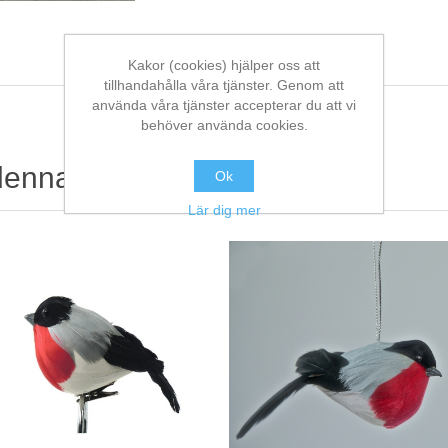
Kakor (cookies) hjälper oss att
tillhandahålla våra tjänster. Genom att
använda våra tjänster accepterar du att vi
behöver använda cookies.
denna köpte också
Ok
Lär dig mer