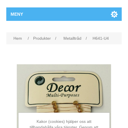
MENY
Hem
/
Produkter
/
Metalltråd
/
H641-U4
Kakor (cookies) hjälper oss att
tillhandahålla våra tjänster. Genom att