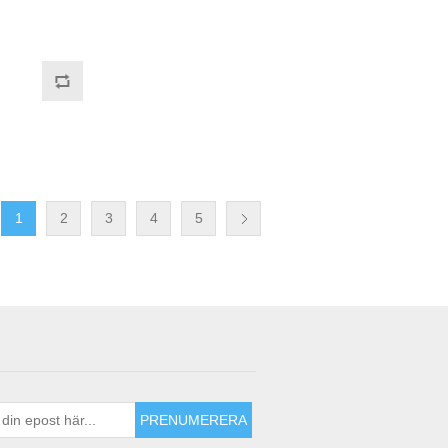
1
2
3
4
5
PRENUMERERA