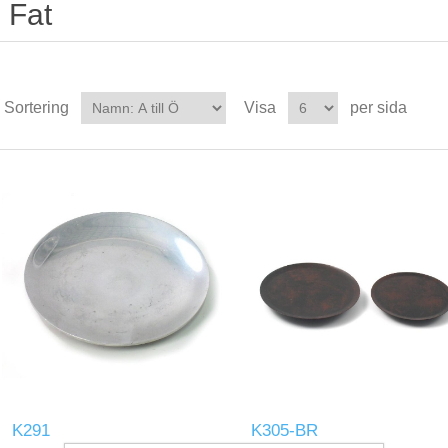
Fat
Sortering
Visa
per sida
K291
K305-BR