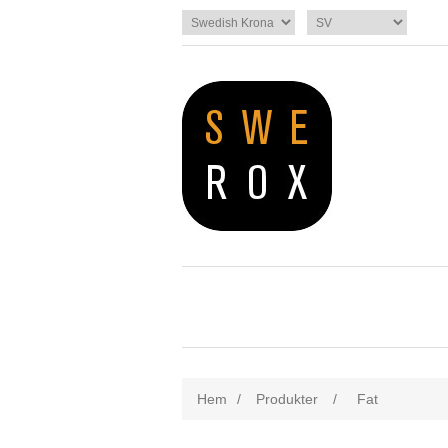
Hem
/
Produkter
/
Fat