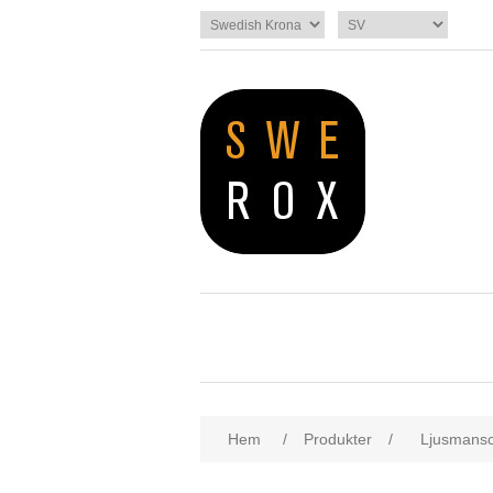
Hem
/
Produkter
/
Ljusmansc